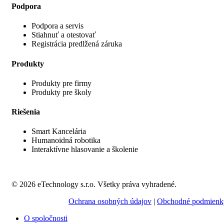
Podpora
Podpora a servis
Stiahnuť a otestovať
Registrácia predlžená záruka
Produkty
Produkty pre firmy
Produkty pre školy
Riešenia
Smart Kancelária
Humanoidná robotika
Interaktívne hlasovanie a školenie
© 2026 eTechnology s.r.o. Všetky práva vyhradené.
Ochrana osobných údajov
|
Obchodné podmienk
O spoločnosti