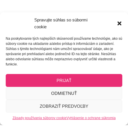
Podpora
Spravujte súhlas so súbormi
Podpora a servis
cookie
Stiahnuť a otestovať
Na poskytovanie tých najlepších skúseností používame technológie, ako sú
súbory cookie na ukladanie a/alebo prístup k informáciám o zariadení.
Registrácia predlžená záruka
Súhlas s týmito technológiami nám umožní spracovávať údaje, ako je
správanie pri prehliadaní alebo jedinečné ID na tejto stránke. Nesúhlas
alebo odvolanie súhlasu môže nepriaznivo ovplyvniť určité vlastnosti a
Produkty
funkcie.
Produkty pre firmy
PRIJAŤ
Produkty pre školy
ODMIETNUŤ
Riešenia
ZOBRAZIŤ PREDVOĽBY
Zásady používania súborov cookie
Vyhlásenie o ochrane súkromia
Smart Kancelária