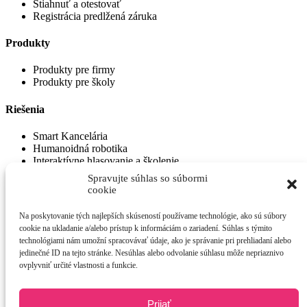
Stiahnuť a otestovať
Registrácia predlžená záruka
Produkty
Produkty pre firmy
Produkty pre školy
Riešenia
Smart Kancelária
Humanoidná robotika
Interaktívne hlasovanie a školenie
Spravujte súhlas so súbormi
cookie
© 2026 eTechnology s.r.o. Všetky práva vyhradené.
Na poskytovanie tých najlepších skúseností používame technológie, ako sú súbory
cookie na ukladanie a/alebo prístup k informáciám o zariadení. Súhlas s týmito
Ochrana osobných údajov
|
Obchodné podmienky
technológiami nám umožní spracovávať údaje, ako je správanie pri prehliadaní alebo
jedinečné ID na tejto stránke. Nesúhlas alebo odvolanie súhlasu môže nepriaznivo
O spoločnosti
ovplyvniť určité vlastnosti a funkcie.
Riešenia a produkty
Vizuálna spolupráca a komunikácia
Informačné a rezervačné panely
Prijať
Humanoidný robot