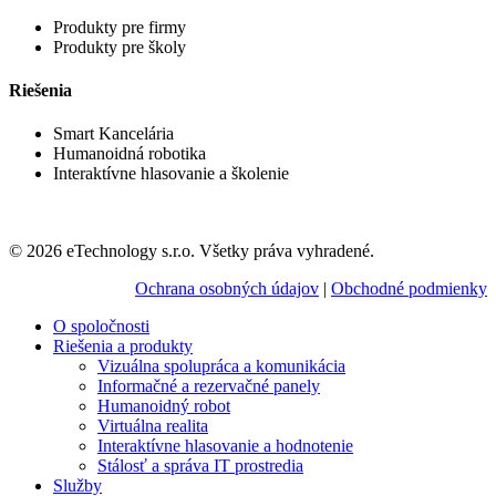
Produkty pre firmy
Produkty pre školy
Riešenia
Smart Kancelária
Humanoidná robotika
Interaktívne hlasovanie a školenie
© 2026 eTechnology s.r.o. Všetky práva vyhradené.
Ochrana osobných údajov
|
Obchodné podmienky
O spoločnosti
Riešenia a produkty
Vizuálna spolupráca a komunikácia
Informačné a rezervačné panely
Humanoidný robot
Virtuálna realita
Interaktívne hlasovanie a hodnotenie
Stálosť a správa IT prostredia
Služby