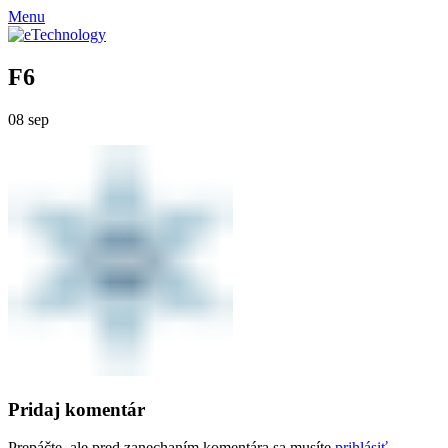
Menu
F6
08
sep
Pridaj komentár
Prepáčte, ale pred zanechaním komentára sa musíte
prihlásiť
.