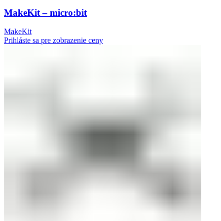
MakeKit – micro:bit
MakeKit
Prihláste sa pre zobrazenie ceny