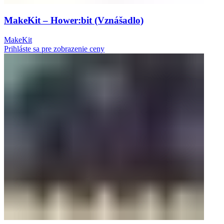
MakeKit – Hower:bit (Vznášadlo)
MakeKit
Prihláste sa pre zobrazenie ceny