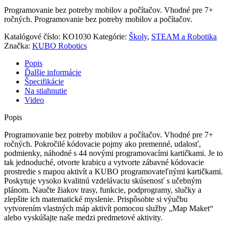
Programovanie bez potreby mobilov a počítačov. Vhodné pre 7+
ročných. Programovanie bez potreby mobilov a počítačov.
Katalógové číslo:
KO1030
Kategórie:
Školy
,
STEAM a Robotika
Značka:
KUBO Robotics
Popis
Ďalšie informácie
Špecifikácie
Na stiahnutie
Video
Popis
Programovanie bez potreby mobilov a počítačov. Vhodné pre 7+
ročných. Pokročilé kódovacie pojmy ako premenné, udalosť,
podmienky, náhodné s 44 novými programovacími kartičkami. Je to
tak jednoduché, otvorte krabicu a vytvorte zábavné kódovacie
prostredie s mapou aktivít a KUBO programovateľnými kartičkami.
Poskytuje vysoko kvalitnú vzdelávaciu skúsenosť s učebným
plánom. Naučte žiakov trasy, funkcie, podprogramy, slučky a
zlepšite ich matematické myslenie. Prispôsobte si výučbu
vytvorením vlastných máp aktivít pomocou služby „Map Maket“
alebo vyskúšajte naše medzi predmetové aktivity.