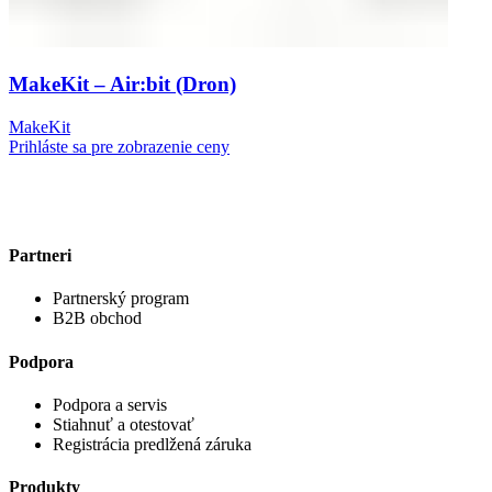
MakeKit – Air:bit (Dron)
MakeKit
Prihláste sa pre zobrazenie ceny
Partneri
Partnerský program
B2B obchod
Podpora
Podpora a servis
Stiahnuť a otestovať
Registrácia predlžená záruka
Produkty