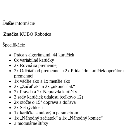
Ďalšie informácie
Značka
KUBO Robotics
Špecifikácie
Práca s algoritmami, 44 kartičiek
6x variabilné kartičky
2x Rovná sa premennej
2x Odčítať od premennej a 2x Pridať do kartičiek operátora
premennej
1x väčšie ako a 1x menšie ako
2x „Začať ak“ a 2x „ukončiť ak“
2x Pravda a 2x Nepravda kartičky
3 sady kartičiek udalostí (celkovo 12)
2x otočte o 15° doprava a doľava
2x Set rýchlosti
1x kartička s nulovým parametrom
1x „Náhodný začiatok“ a 1x „Náhodný koniec“
3 modulárne štítky