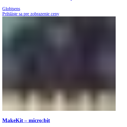
Globisens
Prihláste sa pre zobrazenie ceny
MakeKit – micro:bit