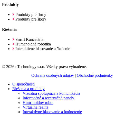
Produkty
Produkty pre firmy
Produkty pre školy
Riešenia
Smart Kancelária
Humanoidná robotika
Interaktívne hlasovanie a školenie
© 2026 eTechnology s.r.o. Všetky práva vyhradené.
Ochrana osobných údajov
|
Obchodné podmienky
O spoločnosti
Riešenia a produkty
Vizuálna spolupráca a komunikácia
Informačné a rezervačné panely
Humanoidný robot
Virtuálna realita
Interaktívne hlasovanie a hodnotenie