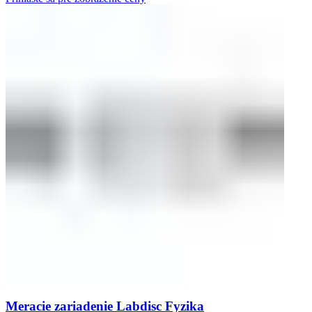
Meracie zariadenie Labdisc Fyzika