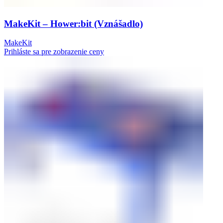
MakeKit – Hower:bit (Vznášadlo)
MakeKit
Prihláste sa pre zobrazenie ceny