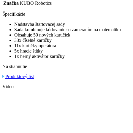
Značka
KUBO Robotics
Špecifikácie
Nadstavba štartovacej sady
Sada kombinuje kódovanie so zameraním na matematiku
Obsahuje 50 nových kartičiek
33x číselné kartičky
11x kartičky operátora
5x hracie štítky
1x herný aktivátor kartičky
Na stiahnutie
Produktový list
Video