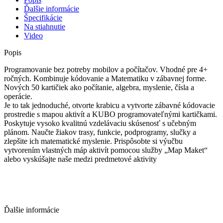
Ďalšie informácie
Špecifikácie
Na stiahnutie
Video
Popis
Programovanie bez potreby mobilov a počítačov. Vhodné pre 4+
ročných. Kombinuje kódovanie a Matematiku v zábavnej forme.
Nových 50 kartičiek ako počítanie, algebra, myslenie, čísla a
operácie.
Je to tak jednoduché, otvorte krabicu a vytvorte zábavné kódovacie
prostredie s mapou aktivít a KUBO programovateľnými kartičkami.
Poskytuje vysoko kvalitnú vzdelávaciu skúsenosť s učebným
plánom. Naučte žiakov trasy, funkcie, podprogramy, slučky a
zlepšite ich matematické myslenie. Prispôsobte si výučbu
vytvorením vlastných máp aktivít pomocou služby „Map Maket“
alebo vyskúšajte naše medzi predmetové aktivity
Ďalšie informácie