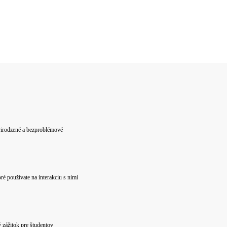
prirodzené a bezproblémové
é používate na interakciu s nimi
ý zážitok pre študentov