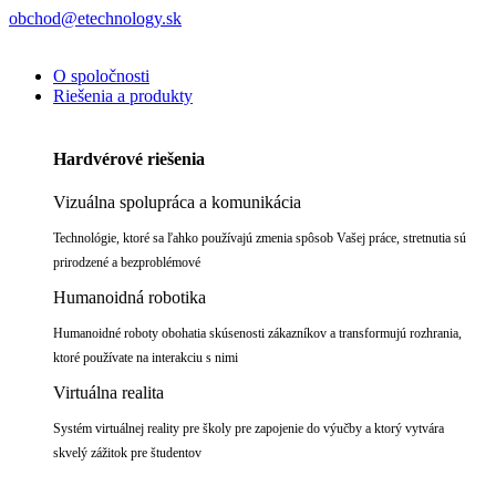
obchod@etechnology.sk
O spoločnosti
Riešenia a produkty
Hardvérové riešenia
Vizuálna spolupráca a komunikácia
Technológie, ktoré sa ľahko používajú zmenia spôsob Vašej práce, stretnutia sú
prirodzené a bezproblémové
Humanoidná robotika
Humanoidné roboty obohatia skúsenosti zákazníkov a transformujú rozhrania,
ktoré používate na interakciu s nimi
Virtuálna realita
Systém virtuálnej reality pre školy pre zapojenie do výučby a ktorý vytvára
skvelý zážitok pre študentov