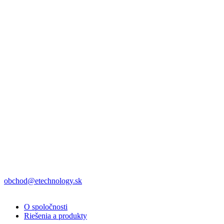
obchod@etechnology.sk
O spoločnosti
Riešenia a produkty