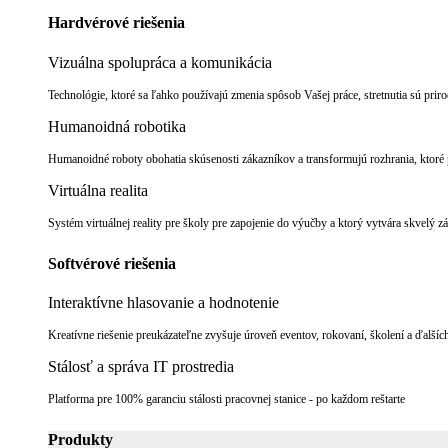
Hardvérové riešenia
Vizuálna spolupráca a komunikácia
Technológie, ktoré sa ľahko používajú zmenia spôsob Vašej práce, stretnutia sú pri
Humanoidná robotika
Humanoidné roboty obohatia skúsenosti zákazníkov a transformujú rozhrania, ktoré p
Virtuálna realita
Systém virtuálnej reality pre školy pre zapojenie do výučby a ktorý vytvára skvelý z
Softvérové riešenia
Interaktívne hlasovanie a hodnotenie
Kreatívne riešenie preukázateľne zvyšuje úroveň eventov, rokovaní, školení a ďalších
Stálosť a správa IT prostredia
Platforma pre 100% garanciu stálosti pracovnej stanice - po každom reštarte
Produkty