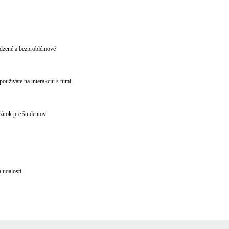
rodzené a bezproblémové
oužívate na interakciu s nimi
ážitok pre študentov
 udalostí