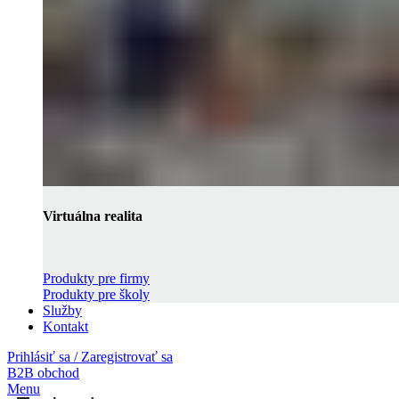
Virtuálna realita
Produkty pre firmy
Produkty pre školy
Služby
Kontakt
Prihlásiť sa / Zaregistrovať sa
B2B obchod
Menu