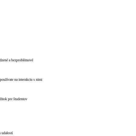
rodzené a bezproblémové
oužívate na interakciu s nimi
ážitok pre študentov
 udalostí