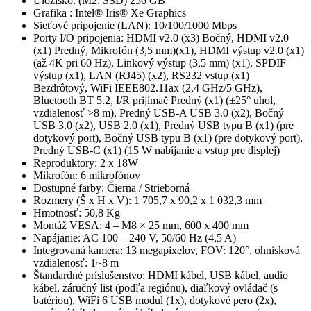
Úložisko: (M2. SSD) 256 GB
Grafika : Intel® Iris® Xe Graphics
Sieťové pripojenie (LAN): 10/100/1000 Mbps
Porty I/O pripojenia: HDMI v2.0 (x3) Bočný, HDMI v2.0
(x1) Predný, Mikrofón (3,5 mm)(x1), HDMI výstup v2.0 (x1)
(až 4K pri 60 Hz), Linkový výstup (3,5 mm) (x1), SPDIF
výstup (x1), LAN (RJ45) (x2), RS232 vstup (x1)
Bezdrôtový, WiFi IEEE802.11ax (2,4 GHz/5 GHz),
Bluetooth BT 5.2, I/R prijímač Predný (x1) (±25° uhol,
vzdialenosť >8 m), Predný USB-A USB 3.0 (x2), Bočný
USB 3.0 (x2), USB 2.0 (x1), Predný USB typu B (x1) (pre
dotykový port), Bočný USB typu B (x1) (pre dotykový port),
Predný USB-C (x1) (15 W nabíjanie a vstup pre displej)
Reproduktory: 2 x 18W
Mikrofón: 6 mikrofónov
Dostupné farby: Čierna / Strieborná
Rozmery (Š x H x V): 1 705,7 x 90,2 x 1 032,3 mm
Hmotnosť: 50,8 Kg
Montáž VESA: 4 – M8 × 25 mm, 600 x 400 mm
Napájanie: AC 100 – 240 V, 50/60 Hz (4,5 A)
Integrovaná kamera: 13 megapixelov, FOV: 120°, ohnisková
vzdialenosť: 1~8 m
Štandardné príslušenstvo: HDMI kábel, USB kábel, audio
kábel, záručný list (podľa regiónu), diaľkový ovládač (s
batériou), WiFi 6 USB modul (1x), dotykové pero (2x),