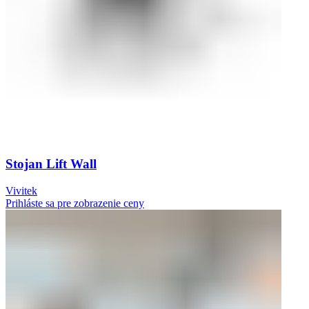
Stojan Lift Wall
Vivitek
Prihláste sa pre zobrazenie ceny