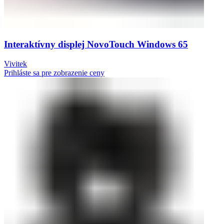
Interaktívny displej NovoTouch Windows 65
Vivitek
Prihláste sa pre zobrazenie ceny