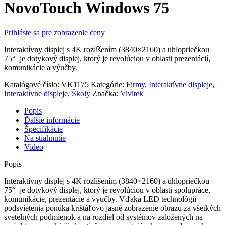
NovoTouch Windows 75
Prihláste sa pre zobrazenie ceny
Interaktívny displej s 4K rozlíšením (3840×2160) a uhlopriečkou
75“ je dotykový displej, ktorý je revolúciou v oblasti prezentácií,
komunikácie a výučby.
Katalógové číslo:
VK1175
Kategórie:
Firmy
,
Interaktívne displeje
,
Interaktívne displeje
,
Školy
Značka:
Vivitek
Popis
Ďalšie informácie
Špecifikácie
Na stiahnutie
Video
Popis
Interaktívny displej s 4K rozlíšením (3840×2160) a uhlopriečkou
75“ je dotykový displej, ktorý je revolúciou v oblasti spolupráce,
komunikácie, prezentácie a výučby. Vďaka LED technológii
podsvietenia ponúka krištáľovo jasné zobrazenie obrazu za všetkých
svetelných podmienok a na rozdiel od systémov založených na