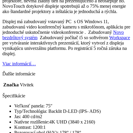
projektore, nevrhá žiadny tieň na prezentujúceho a neoslepuje ho.
NovoTouch dotykové displeje spotrebujú až o 75% menej energie
ako štandardné projektory a inštalácia je jednoduchá a rýchla.
Displej má zabudovaný vstavaný PC s OS Windows 11,
zabudovanú video konferenčný kameru s mikrofónom, aplikáciu pre
jednoduché uskutočnenie videokonferencie . Zabudovaný
Novo
bezdrôtový systém
Zabudovaný počítač i5 so softvérom
Workspace
pre vytváranie interaktívnych prezentácií, ktorý vytvorí z displeja
vynikajúcu univerzálnu platformu. Po registrácií 5 ročná záruka na
displej.
Viac informácií…
Ďalšie informácie
Značka
Vivitek
Špecifikácie
Veľkosť panela: 75″
Typ/Technológia: Backlit D-LED (IPS- ADS)
Jas: 400 cd/m2
Natívne rozlíšenie:4K UHD (3840 x 2160)
Kontrast: 1200:1
Pozorovací uhol (H/V): 178° / 178°