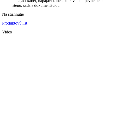
napájací kábel, napájací kábel, súprava na upevnenie na
stenu, sada s dokumentáciou
Na stiahnutie
Produktový list
Video