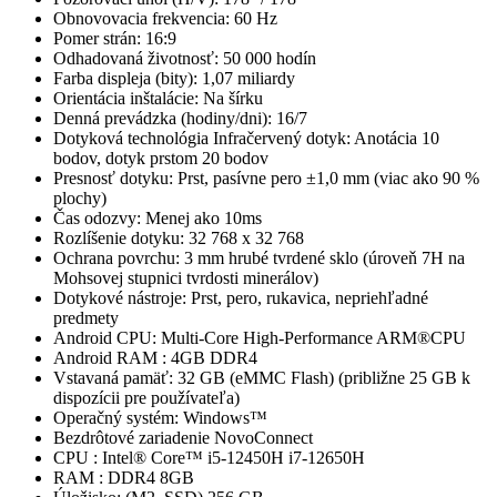
Obnovovacia frekvencia: 60 Hz
Pomer strán: 16:9
Odhadovaná životnosť: 50 000 hodín
Farba displeja (bity): 1,07 miliardy
Orientácia inštalácie: Na šírku
Denná prevádzka (hodiny/dni): 16/7
Dotyková technológia Infračervený dotyk: Anotácia 10
bodov, dotyk prstom 20 bodov
Presnosť dotyku: Prst, pasívne pero ±1,0 mm (viac ako 90 %
plochy)
Čas odozvy: Menej ako 10ms
Rozlíšenie dotyku: 32 768 x 32 768
Ochrana povrchu: 3 mm hrubé tvrdené sklo (úroveň 7H na
Mohsovej stupnici tvrdosti minerálov)
Dotykové nástroje: Prst, pero, rukavica, nepriehľadné
predmety
Android CPU: Multi-Core High-Performance ARM®CPU
Android RAM : 4GB DDR4
Vstavaná pamäť: 32 GB (eMMC Flash) (približne 25 GB k
dispozícii pre používateľa)
Operačný systém: Windows™
Bezdrôtové zariadenie NovoConnect
CPU : Intel® Core™ i5-12450H i7-12650H
RAM : DDR4 8GB