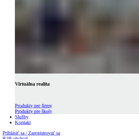
Virtuálna realita
Produkty pre firmy
Produkty pre školy
Služby
Kontakt
Prihlásiť sa / Zaregistrovať sa
B2B obchod