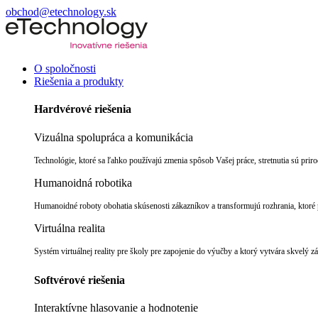
obchod@etechnology.sk
O spoločnosti
Riešenia a produkty
Hardvérové riešenia
Vizuálna spolupráca a komunikácia
Technológie, ktoré sa ľahko používajú zmenia spôsob Vašej práce, stretnutia sú pri
Humanoidná robotika
Humanoidné roboty obohatia skúsenosti zákazníkov a transformujú rozhrania, ktoré p
Virtuálna realita
Systém virtuálnej reality pre školy pre zapojenie do výučby a ktorý vytvára skvelý z
Softvérové riešenia
Interaktívne hlasovanie a hodnotenie