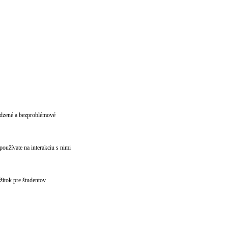
rodzené a bezproblémové
oužívate na interakciu s nimi
ážitok pre študentov