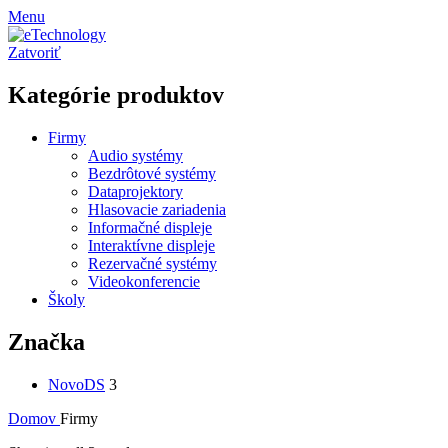
Menu
Zatvoriť
Kategórie produktov
Firmy
Audio systémy
Bezdrôtové systémy
Dataprojektory
Hlasovacie zariadenia
Informačné displeje
Interaktívne displeje
Rezervačné systémy
Videokonferencie
Školy
Značka
NovoDS
3
Domov
Firmy