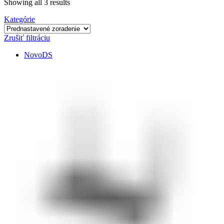
Showing all 3 results
Kategórie
Zrušiť filtráciu
NovoDS