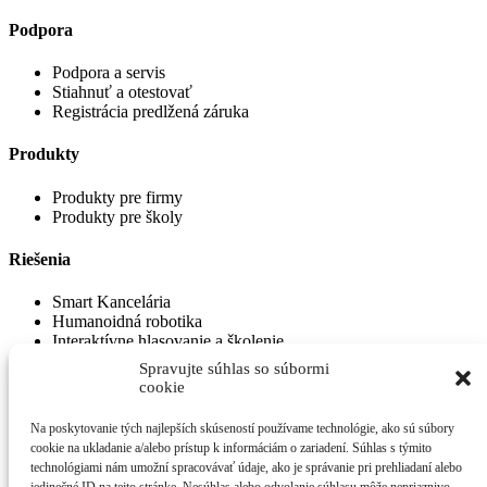
Podpora
Podpora a servis
Stiahnuť a otestovať
Registrácia predlžená záruka
Produkty
Produkty pre firmy
Produkty pre školy
Riešenia
Smart Kancelária
Humanoidná robotika
Interaktívne hlasovanie a školenie
Spravujte súhlas so súbormi
cookie
© 2026 eTechnology s.r.o. Všetky práva vyhradené.
Na poskytovanie tých najlepších skúseností používame technológie, ako sú súbory
cookie na ukladanie a/alebo prístup k informáciám o zariadení. Súhlas s týmito
Ochrana osobných údajov
|
Obchodné podmienky
technológiami nám umožní spracovávať údaje, ako je správanie pri prehliadaní alebo