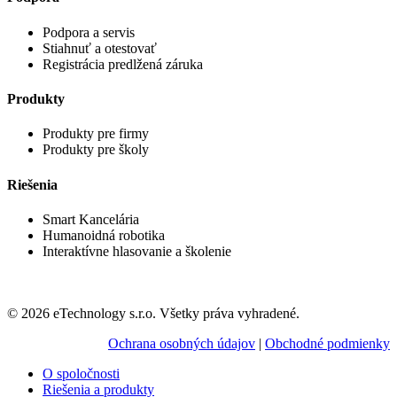
Podpora a servis
Stiahnuť a otestovať
Registrácia predlžená záruka
Produkty
Produkty pre firmy
Produkty pre školy
Riešenia
Smart Kancelária
Humanoidná robotika
Interaktívne hlasovanie a školenie
© 2026 eTechnology s.r.o. Všetky práva vyhradené.
Ochrana osobných údajov
|
Obchodné podmienky
O spoločnosti
Riešenia a produkty